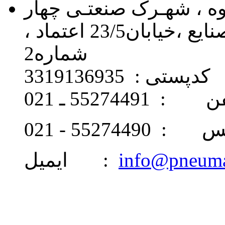
اوه ، شهـرک صنعتـی چهار
دانگه ، خیابان 24 ، بلـوار صنایع ،خیابان23/5 اعتماد ،
شماره2
کدپستی : 3319136935
: 55274491 ـ 021
 55274490 - 021
info@pneum
ایمیل :