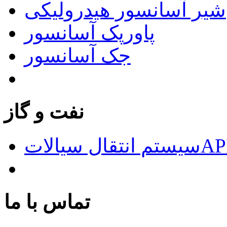
شیر آسانسور هیدرولیکی
پاورپک آسانسور
جک آسانسور
نفت و گاز
الاتAPI676
تماس با ما