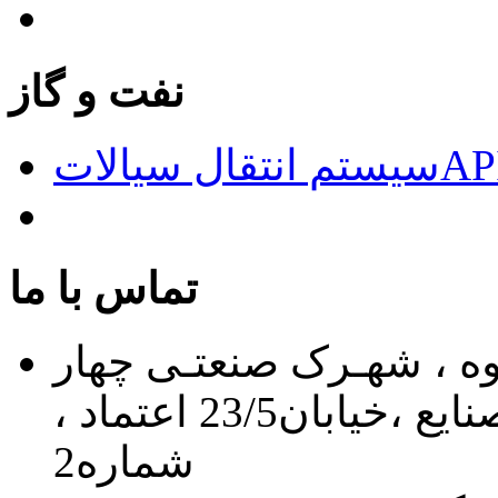
نفت و گاز
الاتAPI676
تماس با ما
اوه ، شهـرک صنعتـی چهار
دانگه ، خیابان 24 ، بلـوار صنایع ،خیابان23/5 اعتماد ،
شماره2