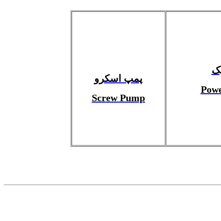
پک
پمپ اسکرو
Powe
Screw Pump