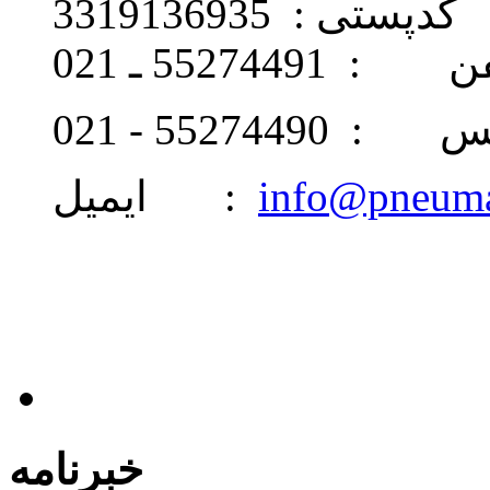
کدپستی : 3319136935
: 55274491 ـ 021
 55274490 - 021
info@pneum
ایمیل :
خبرنامه