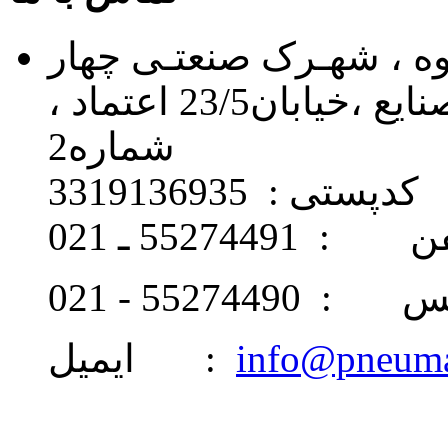
اوه ، شهـرک صنعتـی چهار
دانگه ، خیابان 24 ، بلـوار صنایع ،خیابان23/5 اعتماد ،
شماره2
کدپستی : 3319136935
: 55274491 ـ 021
 55274490 - 021
info@pneum
ایمیل :