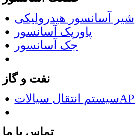
شیر آسانسور هیدرولیکی
پاورپک آسانسور
جک آسانسور
نفت و گاز
الاتAPI676
تماس با ما