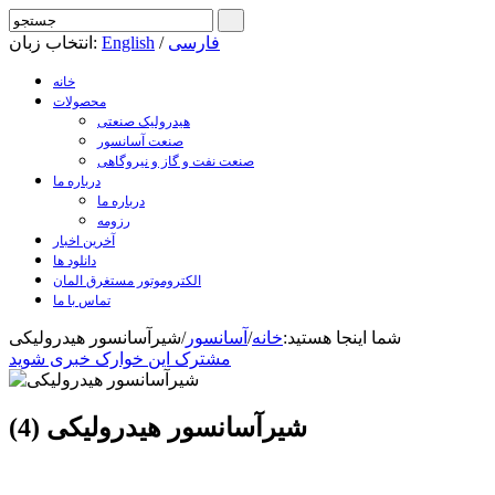
فارسی
/
English
انتخاب زبان:
خانه
محصولات
هیدرولیک صنعتی
صنعت آسانسور
صنعت نفت و گاز و نیروگاهی
درباره ما
درباره ما
رزومه
آخرین اخبار
دانلود ها
الکتروموتور مستغرق المان
تماس با ما
شما اینجا هستید:
خانه
/
آسانسور
/
شیرآسانسور هیدرولیکی
مشترک این خوارک خبری شوید
شیرآسانسور هیدرولیکی (4)