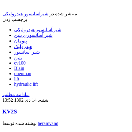
منتشر شده در
شیرآسانسور هیدرولیکی
برچسب زدن
شیر آسانسور هیدرولیکی
شیر آسانسوری بلین
پنومان
هیدرولیک
شیر آسانسور
بلین
ev100
Blain
pneuman
lift
hydraulic lift
ادامه مطلب...
شنبه, 14 دی 1392 13:52
KV2S
heramvand
نوشته شده توسط