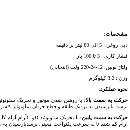
مشخصات:
دبی روغن : 5 الی 80 لیتر بر دقیقه
فشار کاری : 3 تا 100 بار
ولتاژ بوبین: 12-24-220 ولت (انتخابی)
وزن : 3.2 کیلوگرم
نحوه عملکرد:
حرکت به سمت بالا:
با روشن شدن موتور و تحریک سلونوئی
برسد .با رسیدن به نزدیک طبقه و قطع جریان سلونوئید
A
سرع
حرکت به سمت پایین:
با تحریک سلونوئید
D
و
C
آرام آرام ک
آرام کم شده تا به سرعت یکنواخت معینی برسدبارسیدن به ط