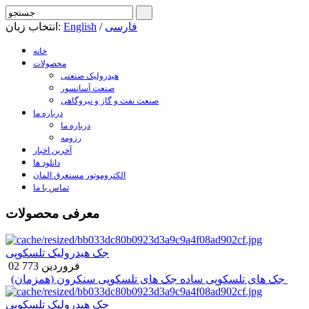
فارسی
/
English
انتخاب زبان:
خانه
محصولات
هیدرولیک صنعتی
صنعت آسانسور
صنعت نفت و گاز و نیروگاهی
درباره ما
درباره ما
رزومه
آخرین اخبار
دانلود ها
الکتروموتور مستغرق المان
تماس با ما
معرفی محصولات
جک هیدرولیک تلسکوپی
02 فروردين 773
جک های تلسکوپی سنکرون (همزمان)
جک های تلسکوپی ساده
جک هیدرولیک تلسکوپی