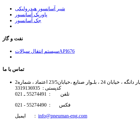
شیر آسانسور هیدرولیکی
پاورپک آسانسور
جک آسانسور
نفت و گاز
سیستم انتقال سیالاتAPI676
تماس با ما
خیابان23/5 اعتماد ، شماره2
کدپستی : 3319136935
تلفن : 55274491 ـ 021
فکس : 55274490 - 021
info@pneuman-eng.com
ایمیل :