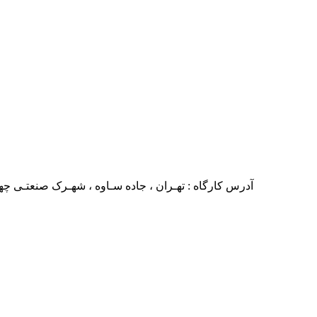
آدرس کارگاه : تهـران ، جاده سـاوه ، شهـرک صنعتـی چهار دانگه ، خیابان 24 ، بلـوار صنایع ،