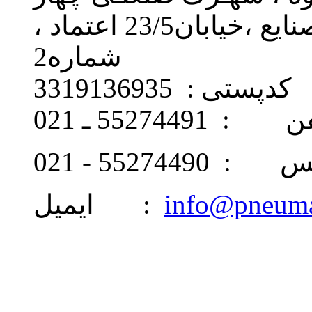
دانگه ، خیابان 24 ، بلـوار صنایع ،خیابان23/5 اعتماد ،
شماره2
کدپستی : 3319136935
: 55274491 ـ 021
 55274490 - 021
info@pneum
ایمیل :