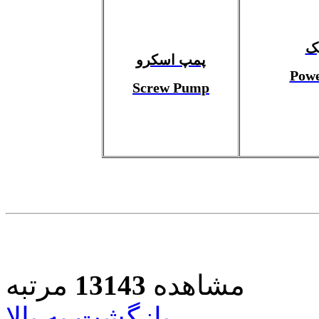
پک
پمپ اسکرو
Powe
Screw Pump
مشاهده
13143
مرتبه
بازگشت به بالا