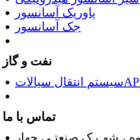
پاورپک آسانسور
جک آسانسور
نفت و گاز
الاتAPI676
تماس با ما
اوه ، شهـرک صنعتـی چهار