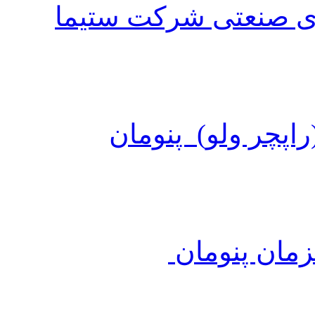
ی صنعتی شرکت ستیما
اپچر ولو) پنومان
مان پنومان