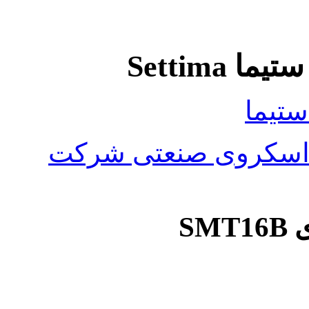
Settima
یما
سکروی صنعتی شرکت
ی
SMT16B