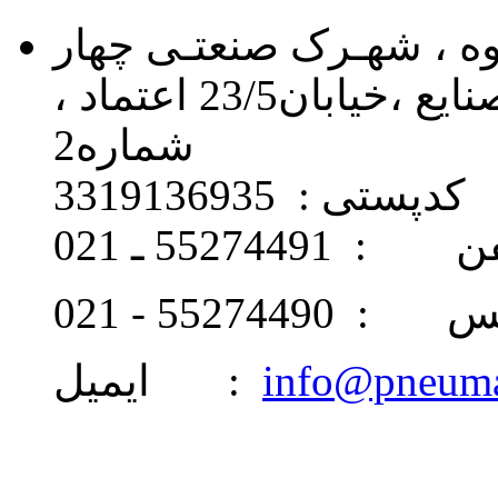
اوه ، شهـرک صنعتـی چهار
دانگه ، خیابان 24 ، بلـوار صنایع ،خیابان23/5 اعتماد ،
شماره2
کدپستی : 3319136935
: 55274491 ـ 021
 55274490 - 021
info@pneum
ایمیل :