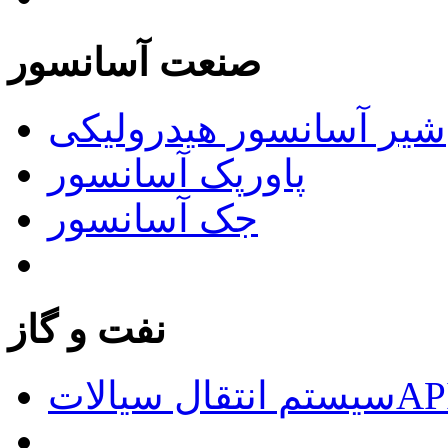
صنعت آسانسور
شیر آسانسور هیدرولیکی
پاورپک آسانسور
جک آسانسور
نفت و گاز
الاتAPI676