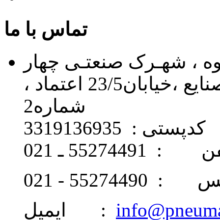
تماس با ما
اوه ، شهـرک صنعتـی چهار
دانگه ، خیابان 24 ، بلـوار صنایع ،خیابان23/5 اعتماد ،
شماره2
کدپستی : 3319136935
: 55274491 ـ 021
 55274490 - 021
info@pneum
ایمیل :