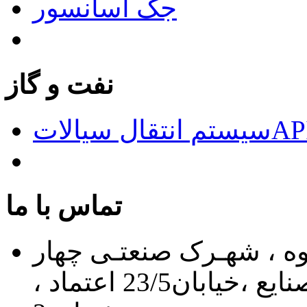
جک آسانسور
نفت و گاز
الاتAPI676
تماس با ما
اوه ، شهـرک صنعتـی چهار
دانگه ، خیابان 24 ، بلـوار صنایع ،خیابان23/5 اعتماد ،