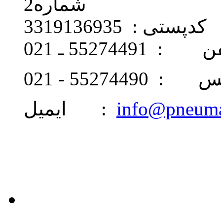
شماره2
کدپستی : 3319136935
: 55274491 ـ 021
 55274490 - 021
info@pneum
ایمیل :