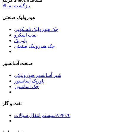
مشاهده
24601
مرتبه
بازگشت به بالا
هیدرولیک صنعتی
جک هیدرولیک تلسکوپی
پمپ اسکرو
پاورپک
جک هیدرولیک صنعتی
صنعت آسانسور
شیر آسانسور هیدرولیکی
پاورپک آسانسور
جک آسانسور
نفت و گاز
سیستم انتقال سیالاتAPI676