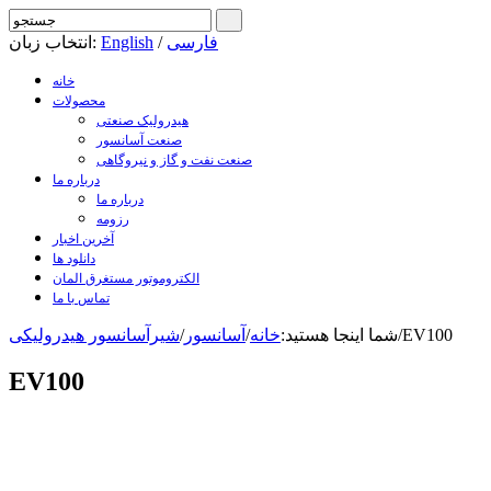
فارسی
/
English
انتخاب زبان:
خانه
محصولات
هیدرولیک صنعتی
صنعت آسانسور
صنعت نفت و گاز و نیروگاهی
درباره ما
درباره ما
رزومه
آخرین اخبار
دانلود ها
الکتروموتور مستغرق المان
تماس با ما
EV100
/
شما اینجا هستید:
خانه
/
آسانسور
/
شیرآسانسور هیدرولیکی
EV100