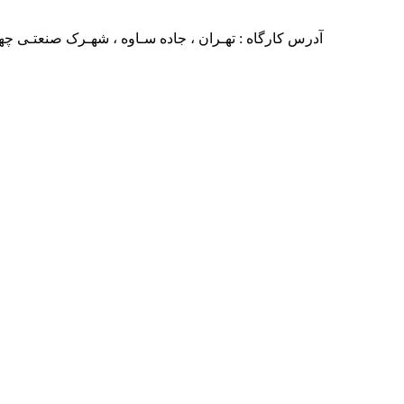
آدرس کارگاه : تهـران ، جاده سـاوه ، شهـرک صنعتـی چهار دانگه ، خیابان 24 ، بلـوار صنایع ،